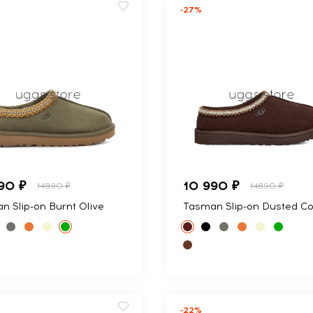
-27%
90 ₽
10 990 ₽
14890 ₽
14890 ₽
n Slip-on Burnt Olive
Tasman Slip-on Dusted C
-22%