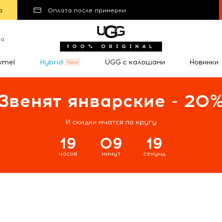
а
Оплата после примерки
та
100% ORIGINAL
wmel
Hybrid
UGG с калошами
Новинки
Звенят январские - 20
И скидки мчатся по кругу
19
09
18
часов
минут
секунд