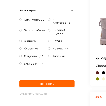
Коллекция
На
Силиконовые
платформе
Высокий
Влагостойкие
подъем
Slippers
Ботинки
Классика
На молнии
С пуговицей
Тапочки
11 9
Ультра Мини
Class
Показать
-22%