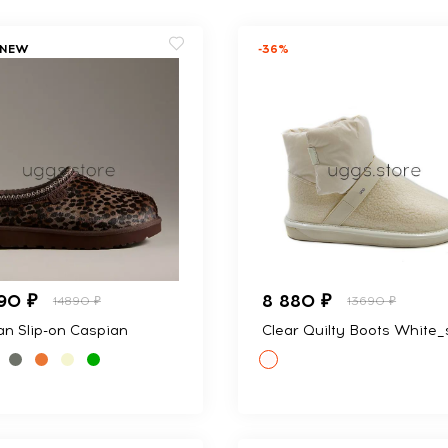
NEW
-36%
90 ₽
8 880 ₽
14890 ₽
13690 ₽
n Slip-on Caspian
Clear Quilty Boots White_