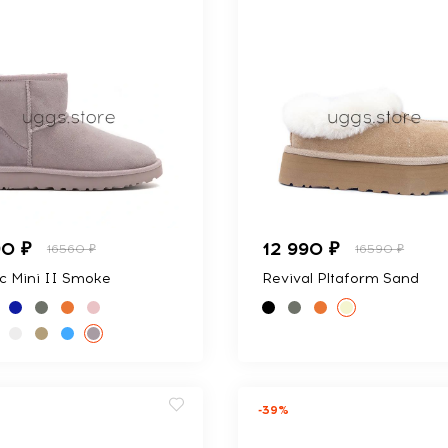
90 ₽
12 990 ₽
16560 ₽
16590 ₽
ic Mini II Smoke
Revival Pltaform Sand
-39%