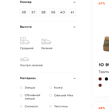
Размер
-27%
36
37
38
39
40
41
Высота
Средние
Низкие
10 9
Ультра низкие
Tasma
Материал
Замша
Кожа
Обливная
Овечий Мех
замша
Силикон
Текстиль
-28%