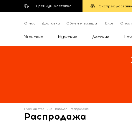
Премиум Доставка
Экспрес доставк
О нас
Доставка
Обмен и возврат
Блог
Опла
Женские
Мужские
Детские
Lo
Главная страница
—
Каталог
—
Распродажа
Распродажа