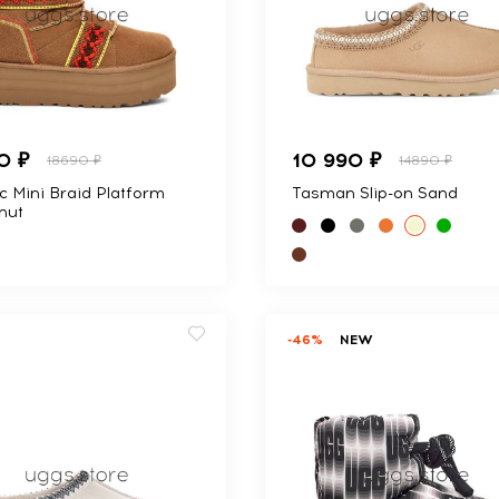
0 ₽
10 990 ₽
18690 ₽
14890 ₽
c Mini Braid Platform
Tasman Slip-on Sand
nut
-46%
NEW