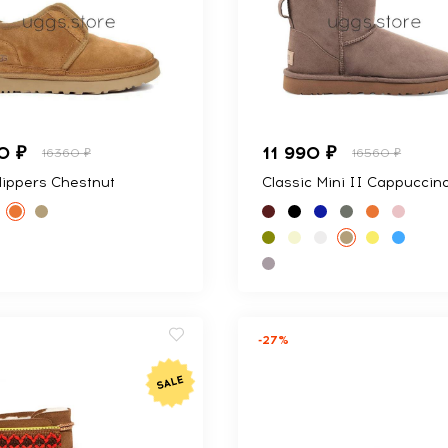
0 ₽
11 990 ₽
16360 ₽
16560 ₽
lippers Chestnut
Classic Mini II Cappuccin
-27%