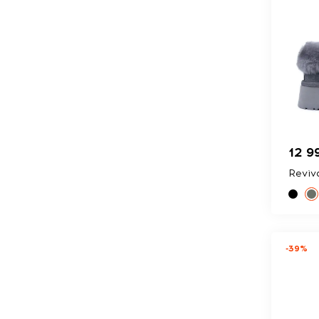
12 9
Reviv
-39%