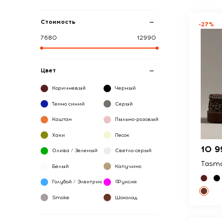
Стоимость
-27%
7680
12990
Цвет
Коричневый
Черный
Темно синий
Серый
Каштан
Пыльно-розовый
Хаки
Песок
10 9
Олива / Зеленый
Светло-серый
Tasma
Белый
Капучино
Голубой / Электрик
Фуксия
Smoke
Шоколад