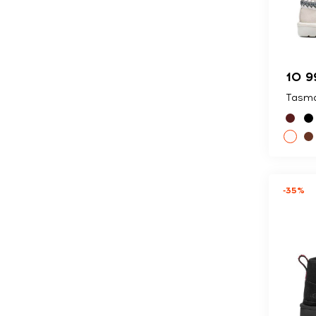
10 9
Tasma
-35%