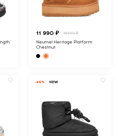
11 990 ₽
18390 ₽
ength
Neumel Heritage Platform
Chestnut
-46%
NEW