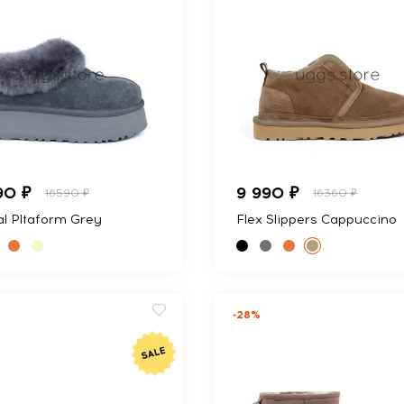
90 ₽
9 990 ₽
16590 ₽
16360 ₽
al Pltaform Grey
Flex Slippers Cappuccino
-28%