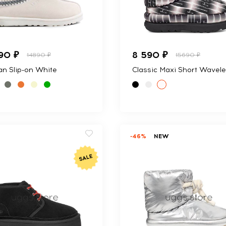
90 ₽
8 590 ₽
14890 ₽
15690 ₽
n Slip-on White
Classic Maxi Short Wavel
-46%
NEW