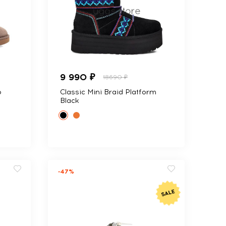
9 990 ₽
18690 ₽
o
Classic Mini Braid Platform
Black
-47%