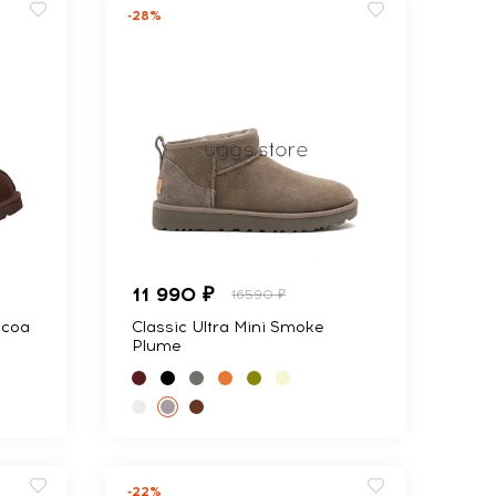
-28%
11 990 ₽
16590 ₽
ocoa
Classic Ultra Mini Smoke
Plume
-22%