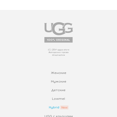
100% ORIGINAL
(С) 2017 uggs.store
Авторские права
защищены
Женские
Мужские
Детские
Lowmel
Hybrid
UGG с калошами