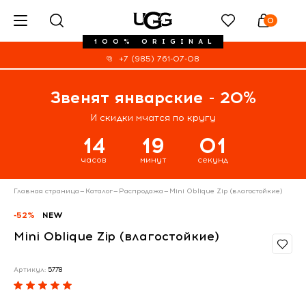
0
100% ORIGINAL
+7 (985) 761-07-08
Звенят январские - 20%
И скидки мчатся по кругу
14
19
00
часов
минут
секунд
Главная страница
—
Каталог
—
Распродажа
—
Mini Oblique Zip (влагостойкие)
-52%
NEW
Mini Oblique Zip (влагостойкие)
Артикул:
5778