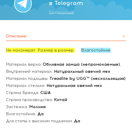
в Telegram
Подписаться
Описание
Не маломерят. Размер в размер.
Влагостойкие
Материал верха:
Обливная замша (непромокаемые)
,
Внутренний материал:
Натуральный овечий мех
Материал подошвы:
Treadlite by UGG™ (нескользящая)
Материал стельки:
Натуральная овечий мех
Страна Бренда:
США
Страна производства:
Китай
Застежка:
Молния
Влагостойкие:
Да
Для стопы с высоким подъемом:
Да