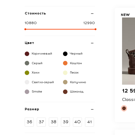
Стоимость
NEW
10880
12990
Цвет
Коричневый
Черный
Серый
Каштан
Хаки
Песок
Светло-серый
Капучино
12 5
Smoke
Шоколад
Classi
Размер
36
37
38
39
40
41