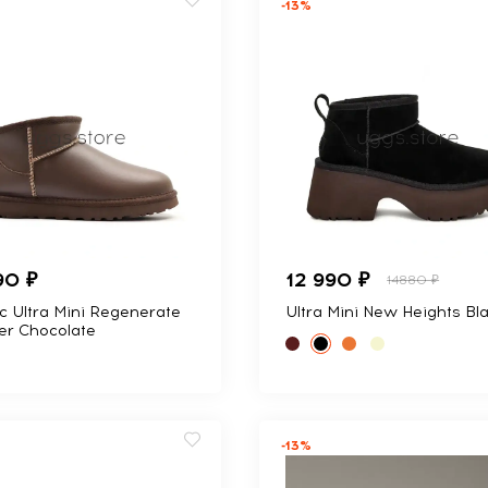
-13%
90 ₽
12 990 ₽
14880 ₽
ic Ultra Mini Regenerate
Ultra Mini New Heights Bl
er Chocolate
-13%