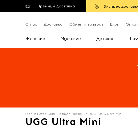
Премиум Доставка
Экспрес доставк
О нас
Доставка
Обмен и возврат
Блог
Опла
Женские
Мужские
Детские
Lo
Главная страница
—
Каталог
—
Женские UGG
—
UGG Ultra Mini
UGG Ultra Mini