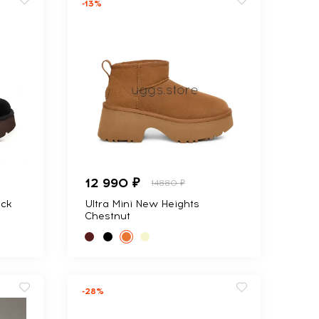
-13%
12 990 ₽
14880 ₽
ack
Ultra Mini New Heights
Chestnut
-28%