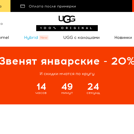
а
Оплата после примерки
та
100% ORIGINAL
wmel
Hybrid
UGG с калошами
Новинки
Звенят январские - 20
И скидки мчатся по кругу
14
49
23
часов
минут
секунд