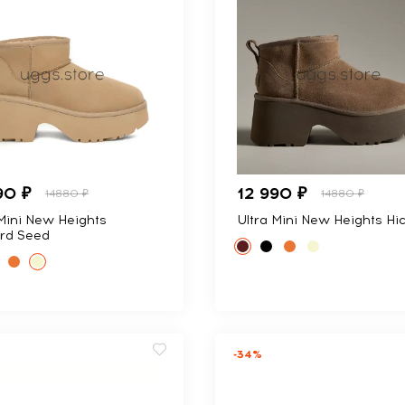
90 ₽
12 990 ₽
14880 ₽
14880 ₽
 Mini New Heights
Ultra Mini New Heights Hi
rd Seed
-34%