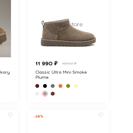
11 990 ₽
16590 ₽
ckory
Classic Ultra Mini Smoke
Plume
-28%