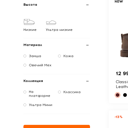
NEW
Высота
Низкие
Ультра низкие
Материал
Замша
Кожа
Овечий Мех
12 9
Коллекция
Class
Leath
На
Классика
платформе
Ультра Мини
-13%