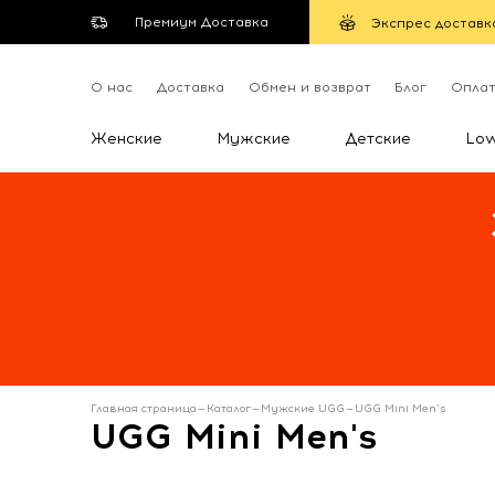
Премиум Доставка
Экспрес доставк
О нас
Доставка
Обмен и возврат
Блог
Опла
Женские
Мужские
Детские
Lo
Главная страница
—
Каталог
—
Мужские UGG
—
UGG Mini Men's
UGG Mini Men's