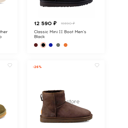
12 590 ₽
16890 ₽
ther
Classic Mini II Boot Men's
p
Black
-26%