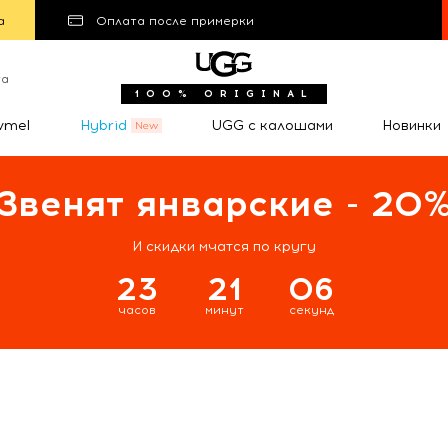
а
Оплата после примерки
та
100% ORIGINAL
wmel
Hybrid
UGG с калошами
Новинки
Звенят январские - 20
И скидки мчатся по кругу
23
21
05
часов
минут
секунд