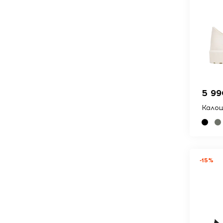
5 99
Калош
-15%