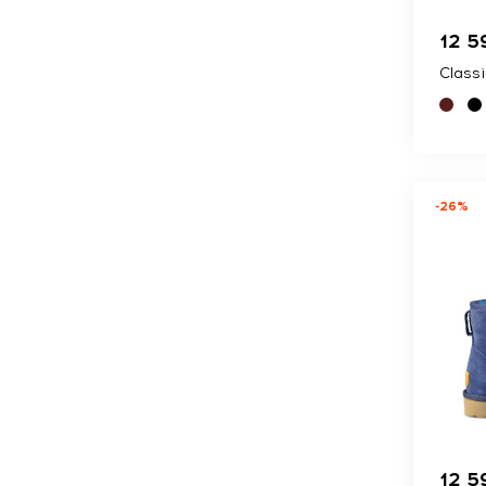
12 5
Classi
-26%
12 5