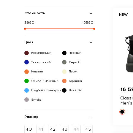
Стоимость
NEW
5990
16590
Цвет
Коричневый
Черный
Темно синий
Серый
Каштан
Песок
Олива / Зеленый
Горчица
16 5
Голубой / Электрик
Black Tie
Class
Smoke
Men's
Размер
40
41
42
43
44
45