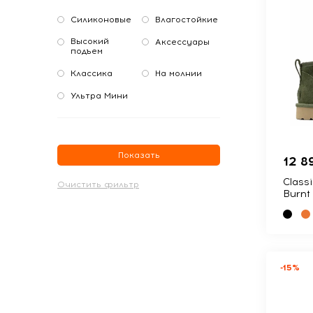
Силиконовые
Влагостойкие
Высокий
Аксессуары
подъем
Классика
На молнии
Ультра Мини
Показать
12 8
Classi
Burnt 
-15%