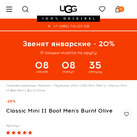
0
100% ORIGINAL
+7 (985) 761-07-08
Звенят январские - 20%
И скидки мчатся по кругу
08
08
35
часов
минут
секунд
Главная страница
—
Каталог
—
Мужские UGG
—
UGG Mini Men's
—
Classic Mini
II Boot Men's Burnt Olive
-26%
Classic Mini II Boot Men's Burnt Olive
Артикул: