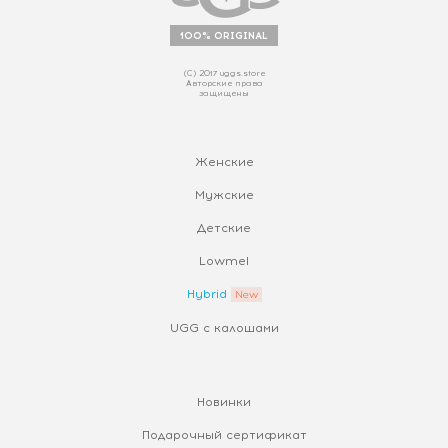
100% ORIGINAL
(С) 2017 uggs.store
Авторские права
защищены
Женские
Мужские
Детские
Lowmel
Hybrid
UGG с калошами
Новинки
Подарочный сертификат