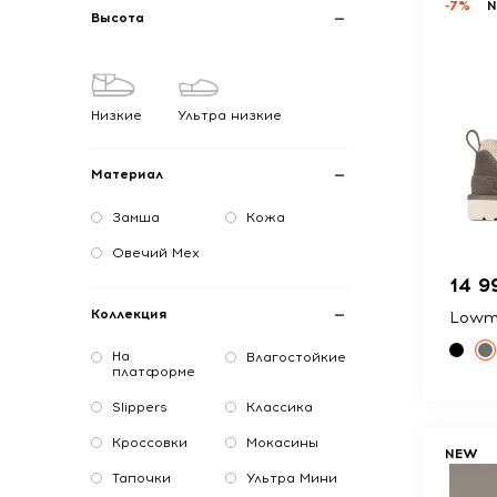
-7%
Высота
Низкие
Ультра низкие
Материал
Замша
Кожа
Овечий Мех
14 9
Коллекция
Lowm
На
Влагостойкие
платформе
Slippers
Классика
Кроссовки
Мокасины
NEW
Тапочки
Ультра Мини