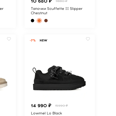
10 680 ₽
11880 ₽
er
Тапочки Scuffette II Slipper
Chestnut
-7%
NEW
14 990 ₽
15990 ₽
Lowmel Lo Black