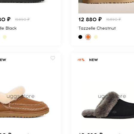
80 ₽
12 880 ₽
15890 ₽
15890 ₽
le Black
Tazzelle Chestnut
NEW
-11%
NEW