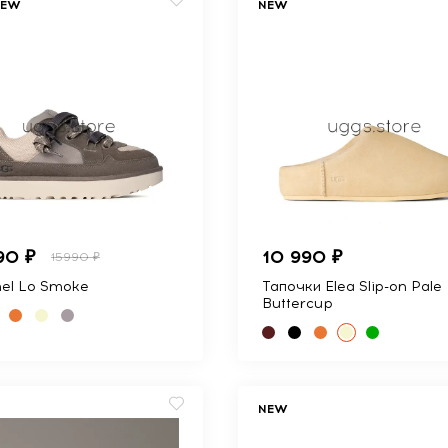
NEW
NEW
90 ₽
10 990 ₽
15990 ₽
el Lo Smoke
Тапочки Elea Slip-on Pale
Buttercup
NEW