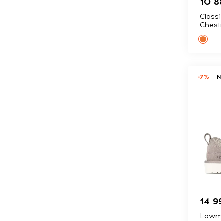
10 8
Classi
Chest
-7%
14 9
Lowme