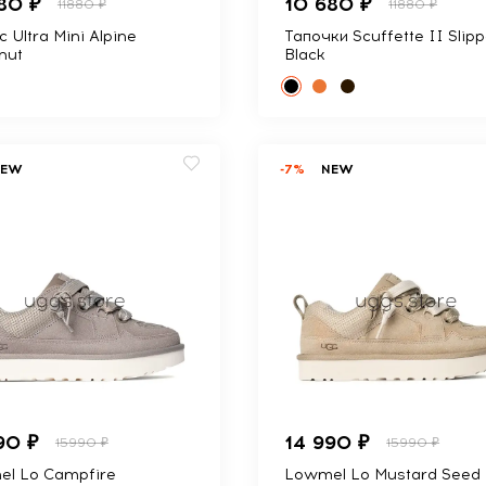
80 ₽
10 680 ₽
11880 ₽
11880 ₽
c Ultra Mini Alpine
Тапочки Scuffette II Slipp
nut
Black
NEW
-7%
NEW
90 ₽
14 990 ₽
15990 ₽
15990 ₽
l Lo Campfire
Lowmel Lo Mustard Seed