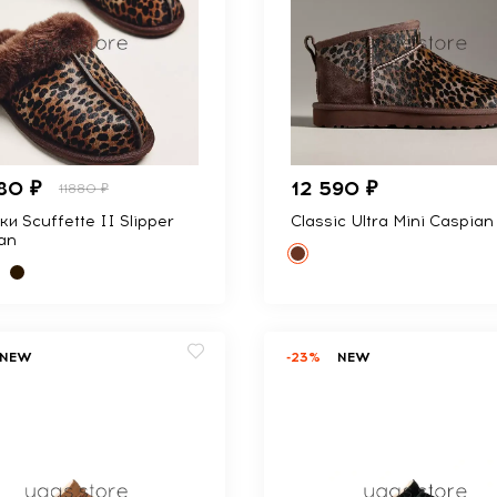
80 ₽
12 590 ₽
11880 ₽
и Scuffette II Slipper
Classic Ultra Mini Caspian
an
NEW
-23%
NEW