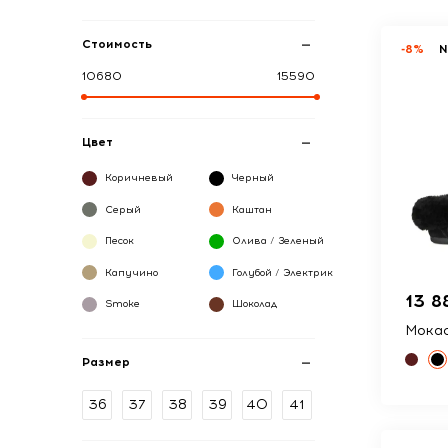
Стоимость
-8%
10680
15590
Цвет
Коричневый
Черный
Серый
Каштан
Песок
Олива / Зеленый
Капучино
Голубой / Электрик
13 8
Smoke
Шоколад
Мокас
Размер
36
37
38
39
40
41