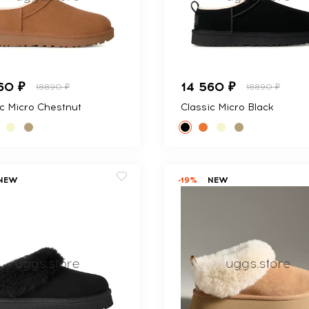
60 ₽
14 560 ₽
18890 ₽
18890 ₽
ic Micro Chestnut
Classic Micro Black
NEW
-19%
NEW