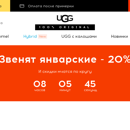
а
Оплата после примерки
та
100% ORIGINAL
wmel
Hybrid
UGG с калошами
Новинки
Звенят январские - 20
И скидки мчатся по кругу
08
05
44
часов
минут
секунд