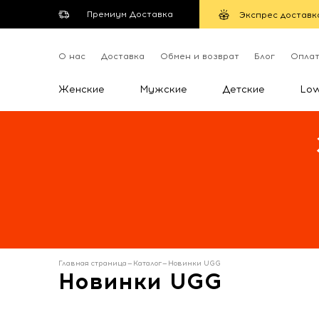
Премиум Доставка
Экспрес доставк
О нас
Доставка
Обмен и возврат
Блог
Опла
Женские
Мужские
Детские
Lo
Главная страница
—
Каталог
—
Новинки UGG
Новинки UGG