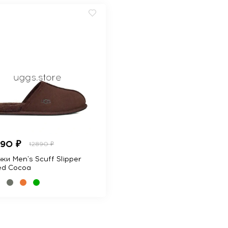
990 ₽
12890 ₽
ки Men's Scuff Slipper
ed Cocoa