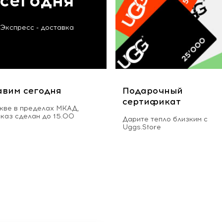
сегодня
Экспресс - доставка
авим сегодня
Подарочный
сертификат
кве в пределах МКАД,
аказ сделан до 15.00
Дарите тепло близким с
Uggs.Store