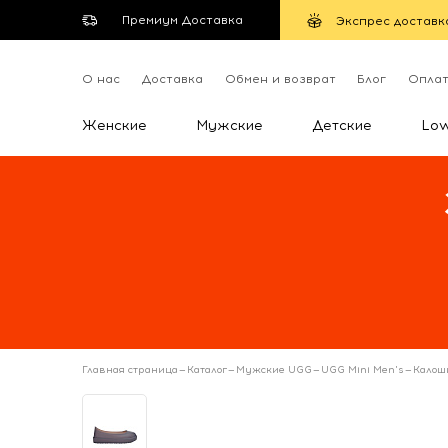
Премиум Доставка
Экспрес доставк
О нас
Доставка
Обмен и возврат
Блог
Опла
Женские
Мужские
Детские
Lo
Главная страница
—
Каталог
—
Мужские UGG
—
UGG Mini Men's
—
Калоши