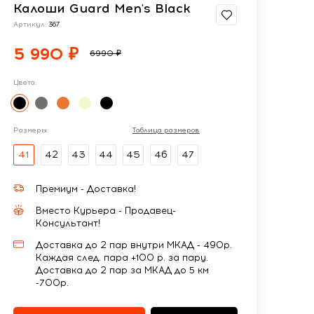
Калоши Guard Men's Black
Артикул:
367
5 990 ₽
6990 ₽
Цвета:
Размеры:
Таблица размеров
41
42
43
44
45
46
47
Премиум - Доставка!
Вместо Курьера - Продавец-
Консультант!
Доставка до 2 пар внутри МКАД - 490р.
Каждая след. пара +100 р. за пару.
Доставка до 2 пар за МКАД до 5 км
-700р.