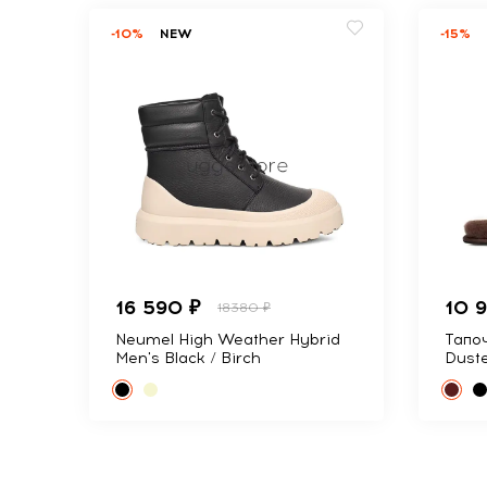
-10%
NEW
-15%
16 590 ₽
10 
18380 ₽
Neumel High Weather Hybrid
Тапоч
Men's Black / Birch
Dust