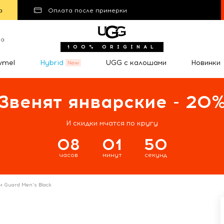
а
Оплата после примерки
та
100% ORIGINAL
wmel
Hybrid
UGG с калошами
Новинки
Звенят январские - 20
И скидки мчатся по кругу
08
01
49
часов
минут
секунд
 Guard Men's Black