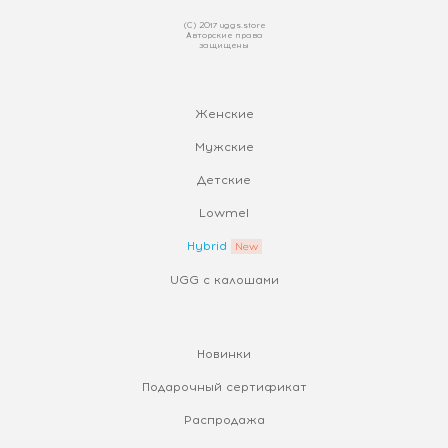
(С) 2017 uggs.store
Авторские права
защищены
Женские
Мужские
Детские
Lowmel
Hybrid
UGG с калошами
Новинки
Подарочный сертификат
Распродажа