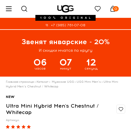
0
100% ORIGINAL
+7 (985) 761-07-08
Звенят январские - 20%
И скидки мчатся по кругу
06
07
11
часов
минут
секунд
Главная страница
—
Каталог
—
Мужские UGG
—
UGG Mini Men's
—
Ultra Mini
Hybrid Men's Chestnut / Whitecap
NEW
Ultra Mini Hybrid Men's Chestnut /
Whitecap
Артикул: