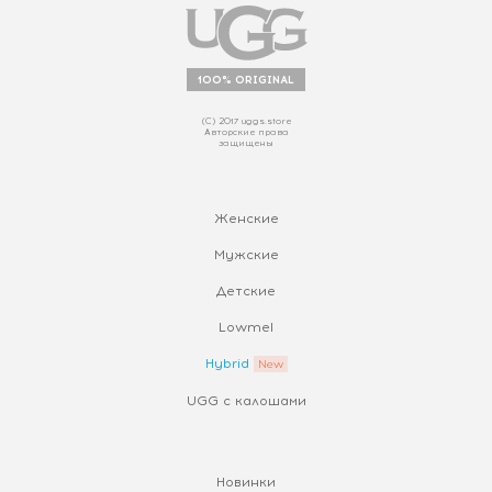
100% ORIGINAL
(С) 2017 uggs.store
Авторские права
защищены
Женские
Мужские
Детские
Lowmel
Hybrid
UGG с калошами
Новинки