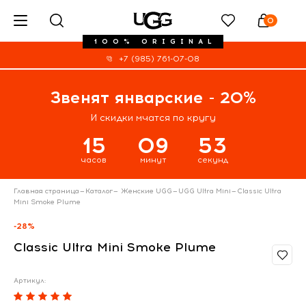
0
100% ORIGINAL
+7 (985) 761-07-08
Звенят январские - 20%
И скидки мчатся по кругу
15
09
53
часов
минут
секунд
Главная страница
—
Каталог
—
Женские UGG
—
UGG Ultra Mini
—
Classic Ultra
Mini Smoke Plume
-28%
Classic Ultra Mini Smoke Plume
Артикул: