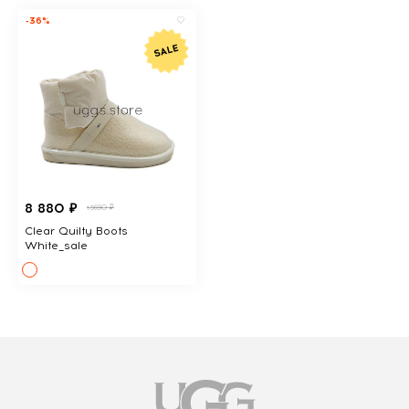
-36%
8 880 ₽
13690 ₽
Clear Quilty Boots
White_sale