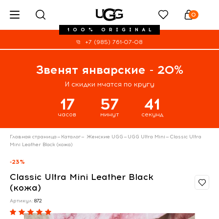
0
100% ORIGINAL
+7 (985) 761-07-08
Звенят январские - 20%
И скидки мчатся по кругу
17
57
41
часов
минут
секунд
Главная страница
—
Каталог
—
Женские UGG
—
UGG Ultra Mini
—
Classic Ultra
Mini Leather Black (кожа)
-23%
Classic Ultra Mini Leather Black
(кожа)
Артикул:
872