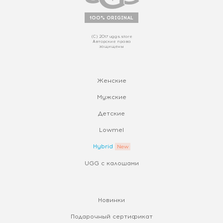
100% ORIGINAL
(С) 2017 uggs.store
Авторские права
защищены
Женские
Мужские
Детские
Lowmel
Hybrid
UGG с калошами
Новинки
Подарочный сертификат