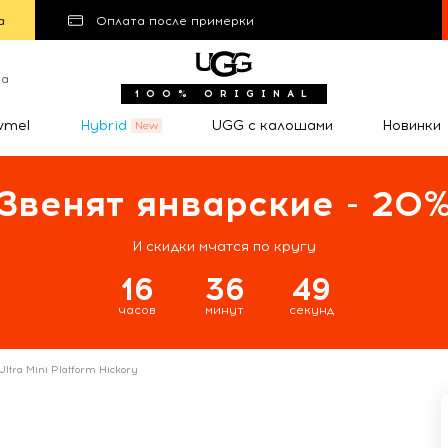
а
Оплата после примерки
та
100% ORIGINAL
wmel
Hybrid
UGG с калошами
Новинки
Звенят январские - 20
И скидки мчатся по кругу
16
36
48
часов
минут
секунд
Ultra Mini Platform Hickory