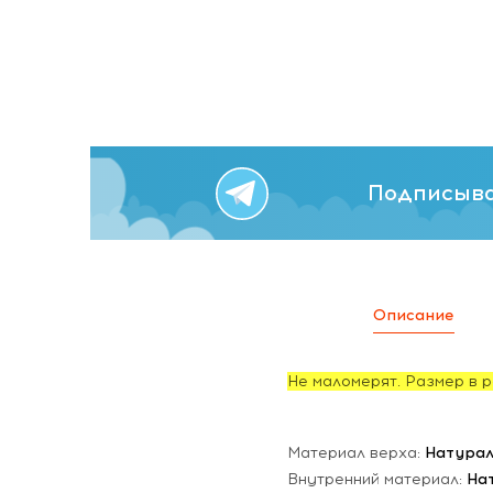
Подписыва
Описание
Не маломерят. Размер в р
Материал верха:
Натурал
Внутренний материал:
На