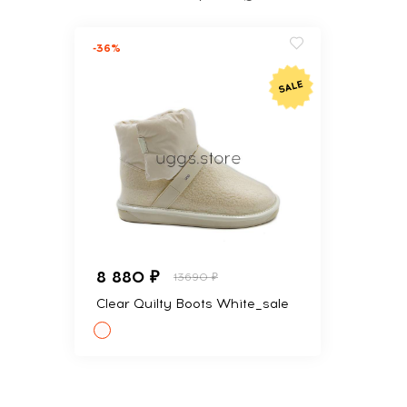
-36%
8 880 ₽
13690 ₽
Clear Quilty Boots White_sale