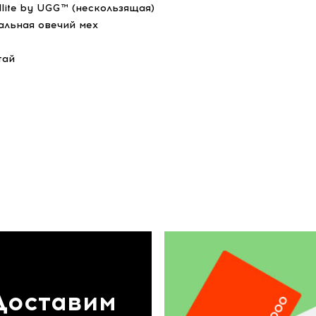
dlite by UGG™ (нескользящая)
альная овечий мех
тай
Доставим