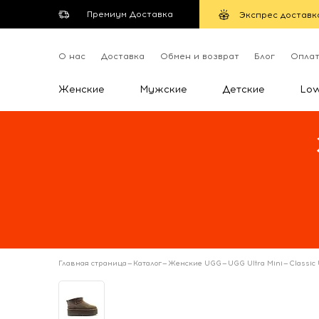
Премиум Доставка
Экспрес доставк
О нас
Доставка
Обмен и возврат
Блог
Опла
Женские
Мужские
Детские
Lo
Главная страница
—
Каталог
—
Женские UGG
—
UGG Ultra Mini
—
Classic 