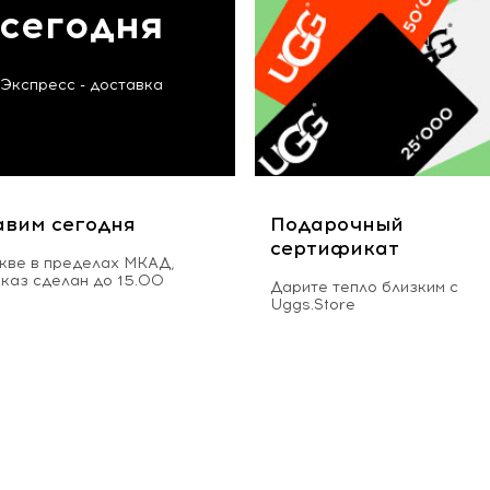
сегодня
Экспресс - доставка
авим сегодня
Подарочный
сертификат
кве в пределах МКАД,
аказ сделан до 15.00
Дарите тепло близким с
Uggs.Store