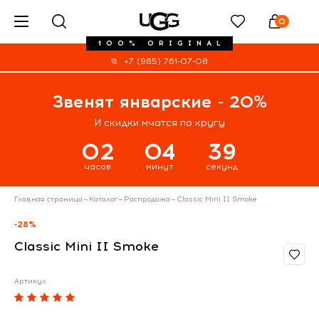
0
100% ORIGINAL
+7 (985) 761-07-08
Звенят январские - 20%
И скидки мчатся по кругу
02
04
38
часов
минут
секунд
Главная страница
—
Каталог
—
Распродажа
—
Classic Mini II Smoke
-28%
Classic Mini II Smoke
Артикул: