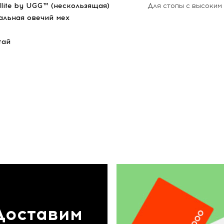
dlite by UGG™ (нескользящая)
Для стопы с высоким
альная овечий мех
тай
Доставим