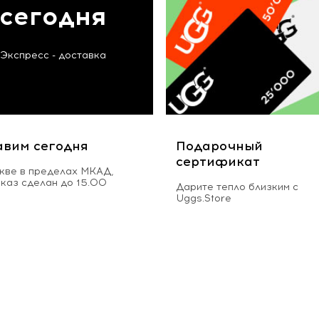
сегодня
Экспресс - доставка
авим сегодня
Подарочный
сертификат
кве в пределах МКАД,
аказ сделан до 15.00
Дарите тепло близким с
Uggs.Store