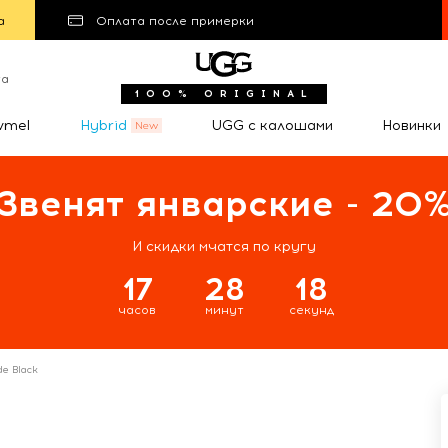
а
Оплата после примерки
та
100% ORIGINAL
wmel
Hybrid
UGG с калошами
Новинки
Звенят январские - 20
И скидки мчатся по кругу
17
28
17
часов
минут
секунд
de Black