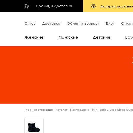
Премиум Доставка
Экспрес доставк
О нас
Доставка
Обмен и возврат
Блог
Опла
Женские
Мужские
Детские
Lo
Главная страница
—
Каталог
—
Распродажа
—
Mini Bailey Logo Strap Sue