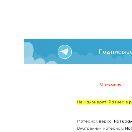
Подписыва
Описание
Не маломерят. Размер в р
Материал верха:
Натурал
Внутренний материал:
На