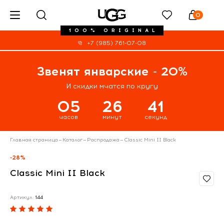
0
100% ORIGINAL
+7 (985) 761-07-08
Звенят январские - 20%
И скидки мчатся по кругу
05
26
41
часов
минут
секунд
Главная страница
—
Каталог
—
Распродажа
—
Classic Mini II Black
-28%
Classic Mini II Black
Артикул:
144