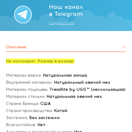
Наш канал
в Telegram
Подписаться
Описание
Не маломерят. Размер в размер.
Материал верха:
Натуральная замша
,
Внутренний материал:
Натуральный овечий мех
Материал подошвы:
Treadlite by UGG™ (нескользящая)
Материал стельки:
Натуральная овечий мех
Страна Бренда:
США
Страна производства:
Китай
Застежка:
Без застежки
Влагостойкие:
Нет
Для стопы с высоким подъемом:
Нет