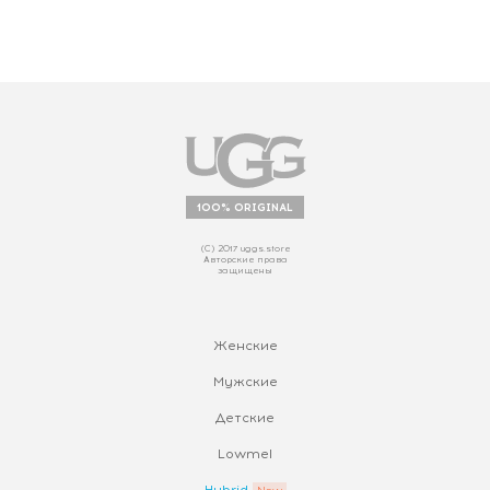
100% ORIGINAL
(С) 2017 uggs.store
Авторские права
защищены
Женские
Мужские
Детские
Lowmel