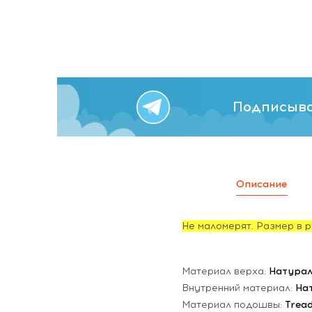
Подписыва
Описание
Не маломерят. Размер в р
Материал верха:
Натурал
Внутренний материал:
На
Материал подошвы:
Trea