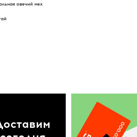
альная овечий мех
тай
Доставим