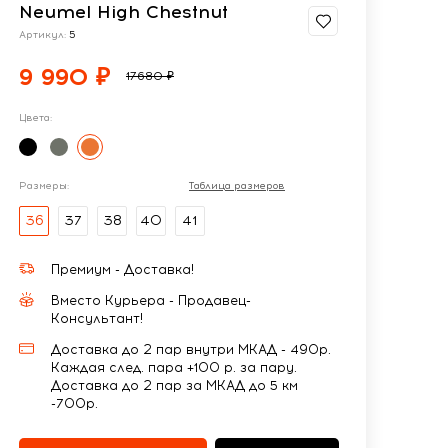
Neumel High Chestnut
Артикул:
5
9 990 ₽
17680 ₽
Цвета:
Размеры:
Таблица размеров
36
37
38
40
41
Премиум - Доставка!
Вместо Курьера - Продавец-
Консультант!
Доставка до 2 пар внутри МКАД - 490р.
Каждая след. пара +100 р. за пару.
Доставка до 2 пар за МКАД до 5 км
-700р.