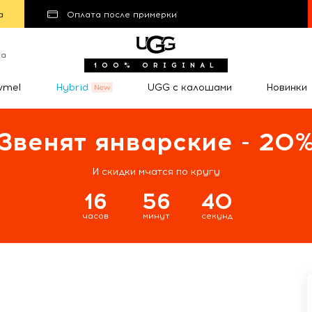
а
Оплата после примерки
та
100% ORIGINAL
wmel
Hybrid
UGG с калошами
Новинки
Звенят январские - 20
И скидки мчатся по кругу
16
56
39
часов
минут
секунд