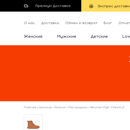
Премиум Доставка
Экспрес доставк
О нас
Доставка
Обмен и возврат
Блог
Опла
Женские
Мужские
Детские
Lo
Главная страница
—
Каталог
—
Распродажа
—
Neumel High Chestnut