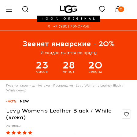
0
100% ORIGINAL
+7 (985) 761-07-08
Звенят январские - 20%
И скидки мчатся по кругу
23
28
20
часов
минут
секунд
Главная страница
—
Каталог
—
Распродажа
—
Levy Women's Leather Black /
White (кожа)
-40%
NEW
Levy Women's Leather Black / White
(кожа)
Артикул: