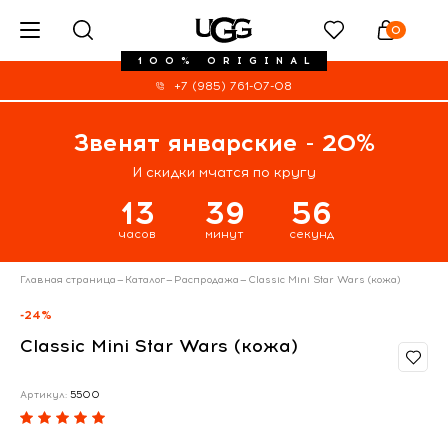
0
100% ORIGINAL
+7 (985) 761-07-08
Звенят январские - 20%
И скидки мчатся по кругу
13
39
55
часов
минут
секунд
Главная страница
—
Каталог
—
Распродажа
—
Classic Mini Star Wars (кожа)
-24%
Classic Mini Star Wars (кожа)
Артикул:
5500