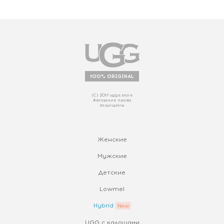
100% ORIGINAL
(С) 2017 uggs.store
Авторские права
защищены
Женские
Мужские
Детские
Lowmel
Hybrid
UGG с калошами