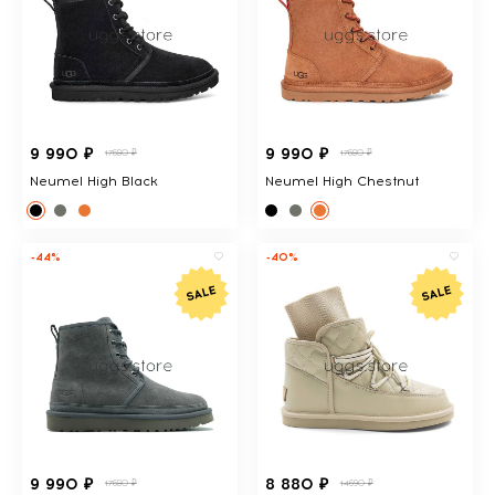
9 990 ₽
9 990 ₽
17680 ₽
17680 ₽
Neumel High Black
Neumel High Chestnut
-44%
-40%
9 990 ₽
8 880 ₽
17680 ₽
14690 ₽