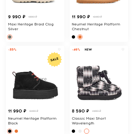
9 990 ₽
11 990 ₽
18690 ₽
18390 ₽
Maxi Heritage Braid Clog
Neumel Heritage Platform
Silver
Chestnut
-35%
-46%
NEW
11 990 ₽
8 590 ₽
18390 ₽
15690 ₽
Neumel Heritage Platform
Classic Maxi Short
Black
Wavelength