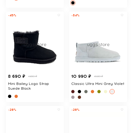
-45%
-34%
8 690 ₽
10 990 ₽
15690 ₽
16590 ₽
Mini Bailey Logo Strap
Classic Ultra Mini Grey Violet
Suede Black
-28%
-28%