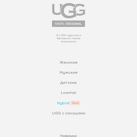
100% ORIGINAL
(С) 2017 uggs.store
Авторские права
защищены
Женские
Мужские
Детские
Lowmel
Hybrid
UGG с калошами
Новинки