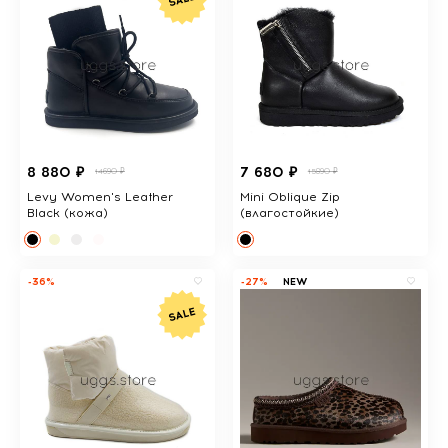
8 880 ₽
7 680 ₽
14690 ₽
15890 ₽
Levy Women's Leather
Mini Oblique Zip
Black (кожа)
(влагостойкие)
-36%
-27%
NEW