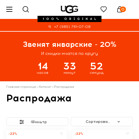
0
100% ORIGINAL
+7 (985) 761-07-08
Звенят январские - 20%
И скидки мчатся по кругу
14
33
51
часов
минут
секунд
Главная страница
—
Каталог
—
Распродажа
Распродажа
Сортировать
Фильтр
-22%
-22%