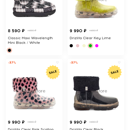
8 590 ₽
9 990 ₽
15690 ₽
15690 ₽
Classic Maxi Wavelength
Drizlita Clear Key Lime
Mini Black / White
-37%
-37%
9 990 ₽
9 990 ₽
15690 ₽
15690 ₽
Drizlita Clear Pink Scallop
Drizlita Clear Black