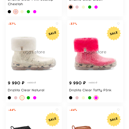
Cheetah
-37%
-37%
9 990 ₽
9 990 ₽
15690 ₽
15690 ₽
Drizlita Clear Natural
Drizlita Clear Taffy PInk
-44%
-44%