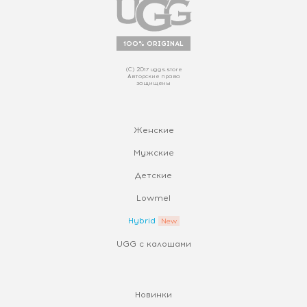
100% ORIGINAL
(С) 2017 uggs.store
Авторские права
защищены
Женские
Мужские
Детские
Lowmel
Hybrid
UGG с калошами
Новинки