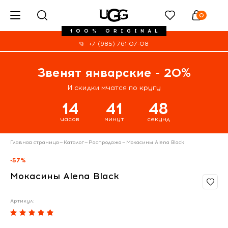
0
100% ORIGINAL
+7 (985) 761-07-08
Звенят январские - 20%
И скидки мчатся по кругу
14
41
47
часов
минут
секунд
Главная страница
—
Каталог
—
Распродажа
—
Мокасины Alena Black
-57%
Мокасины Alena Black
Артикул: