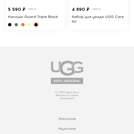
5 590 ₽
4 890 ₽
6990 ₽
5690 ₽
Калоши Guard Triple Black
Набор для ухода UGG Care
Kit
100% ORIGINAL
(С) 2017 uggs.store
Авторские права
защищены
Женские
Мужские