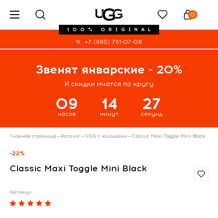
0
100% ORIGINAL
+7 (985) 761-07-08
Звенят январские - 20%
И скидки мчатся по кругу
09
14
27
часов
минут
секунд
Главная страница
—
Каталог
—
UGG с калошами
—
Classic Maxi Toggle Mini Black
-22%
Classic Maxi Toggle Mini Black
Артикул: