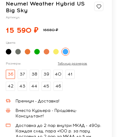
Neumel Weather Hybrid US
Big Sky
Артикул:
15 590 ₽
16680 ₽
Цвета:
Размеры:
Таблица размеров
36
37
38
39
40
41
42
43
44
45
46
Премиум - Доставка!
Вместо Курьера - Продавец-
Консультант!
Доставка до 2 пар внутри МКАД - 490р.
Каждая след. пара +100 р. за пару.
Доставка до 2 пар за МКАД до 5 км