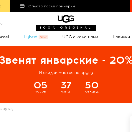
а
Оплата после примерки
та
100% ORIGINAL
wmel
Hybrid
UGG с калошами
Новинки
Звенят январские - 20
И скидки мчатся по кругу
05
37
49
часов
минут
секунд
 Big Sky