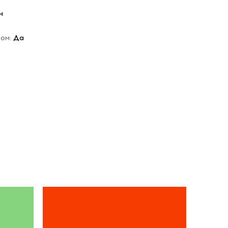
н
мом:
Да