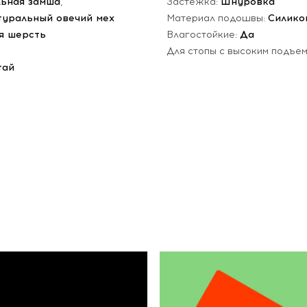
ьная замша
,
Застежка:
Шнуровка
туральный овечий мех
Материал подошвы:
Силико
я шерсть
Влагостойкие:
Да
Для стопы с высоким подъе
тай