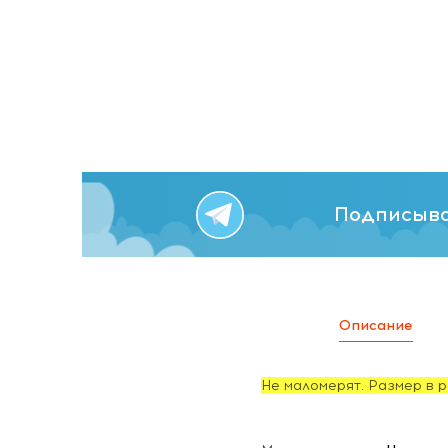
Подписыва
Описание
Не маломерят. Размер в р