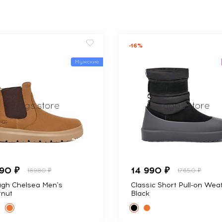
-16%
Мужские
990 ₽
14 990 ₽
18980 ₽
17650 ₽
igh Chelsea Men's
Classic Short Pull-on Wea
tnut
Black