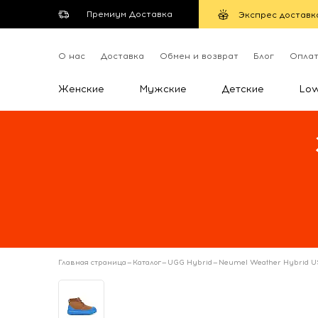
Премиум Доставка
Экспрес доставк
О нас
Доставка
Обмен и возврат
Блог
Опла
Женские
Мужские
Детские
Lo
Главная страница
—
Каталог
—
UGG Hybrid
—
Neumel Weather Hybrid US