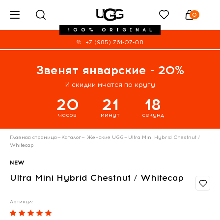
0
100% ORIGINAL
+7 (985) 761-07-08
Звенят январские - 20%
И скидки мчатся по кругу
20
21
17
часов
минут
секунд
Главная страница
—
Каталог
—
Женские UGG
—
Ultra Mini Hybrid Chestnut /
Whitecap
NEW
Ultra Mini Hybrid Chestnut / Whitecap
Артикул: