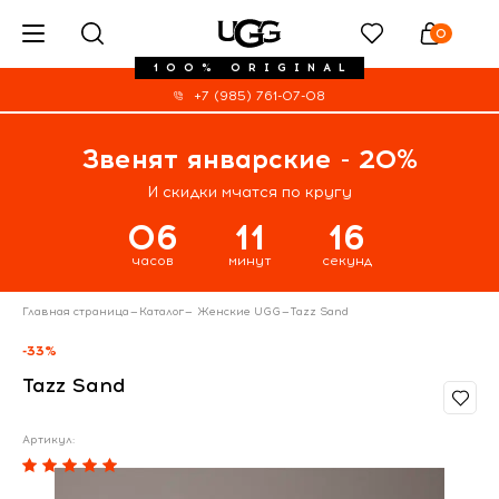
0
100% ORIGINAL
+7 (985) 761-07-08
Звенят январские - 20%
И скидки мчатся по кругу
06
11
16
часов
минут
секунд
Главная страница
—
Каталог
—
Женские UGG
—
Tazz Sand
-33%
Tazz Sand
Артикул: