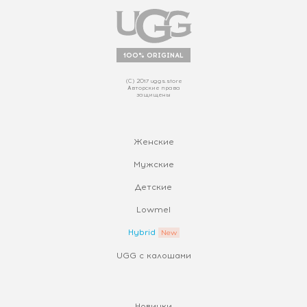
100% ORIGINAL
(С) 2017 uggs.store
Авторские права
защищены
Женские
Мужские
Детские
Lowmel
Hybrid
UGG с калошами
Новинки