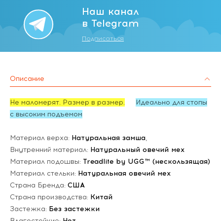
Наш канал
в Telegram
Подписаться
Описание
Не маломерят. Размер в размер.
Идеально для стопы
с высоким подъемом
Материал верха:
Натуральная замша
,
Внутренний материал:
Натуральный овечий мех
Материал подошвы:
Treadlite by UGG™ (нескользящая)
Материал стельки:
Натуральная овечий мех
Страна Бренда:
США
Страна производства:
Китай
Застежка:
Без застежки
Влагостойкие:
Нет