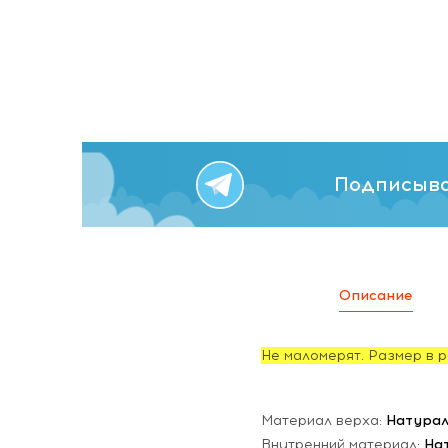
Подписыва
Описание
Не маломерят. Размер в р
Материал верха:
Натурал
Внутренний материал:
На