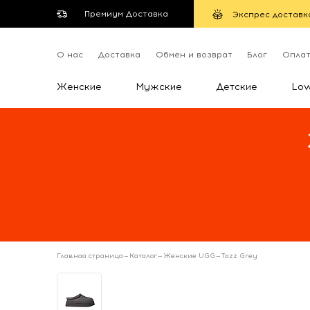
Премиум Доставка
Экспрес доставк
О нас
Доставка
Обмен и возврат
Блог
Опла
Женские
Мужские
Детские
Lo
Главная страница
—
Каталог
—
Женские UGG
—
Tazz Grey