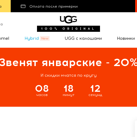
а
Оплата после примерки
та
100% ORIGINAL
wmel
Hybrid
UGG с калошами
Новинки
Звенят январские - 20
И скидки мчатся по кругу
08
18
11
часов
минут
секунд