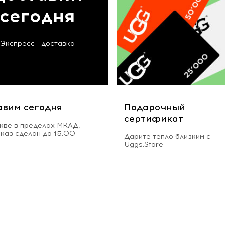
сегодня
Экспресс - доставка
авим сегодня
Подарочный
сертификат
кве в пределах МКАД,
аказ сделан до 15.00
Дарите тепло близким с
Uggs.Store