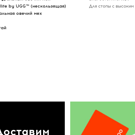
dlite by UGG™ (нескользящая)
Для стопы с высоким
альная овечий мех
тай
Доставим