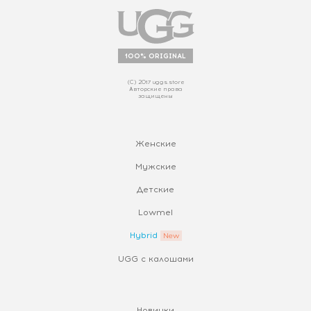
100% ORIGINAL
(С) 2017 uggs.store
Авторские права
защищены
Женские
Мужские
Детские
Lowmel
Hybrid
UGG с калошами
Новинки