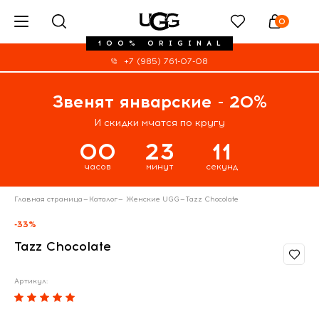
0
100% ORIGINAL
+7 (985) 761-07-08
Звенят январские - 20%
И скидки мчатся по кругу
00
23
11
часов
минут
секунд
Главная страница
—
Каталог
—
Женские UGG
—
Tazz Chocolate
-33%
Tazz Chocolate
Артикул: