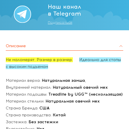
Наш канал
в Telegram
Подписаться
Описание
Не маломерят. Размер в размер.
Идеально для стопы
с высоким подъемом
Материал верха:
Натуральная замша
,
Внутренний материал:
Натуральный овечий мех
Материал подошвы:
Treadlite by UGG™ (нескользящая)
Материал стельки:
Натуральная овечий мех
Страна Бренда:
США
Страна производства:
Китай
Застежка:
Без застежки
Влагостойкие:
Нет