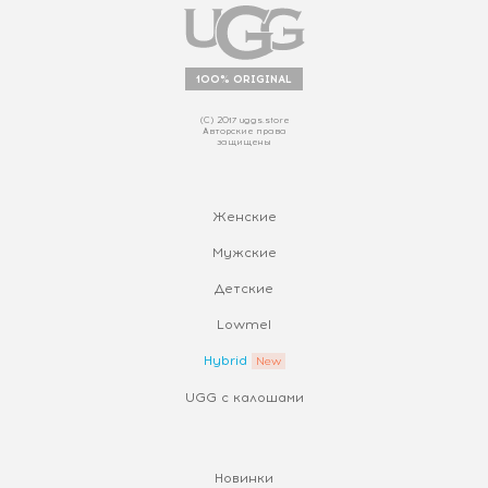
100% ORIGINAL
(С) 2017 uggs.store
Авторские права
защищены
Женские
Мужские
Детские
Lowmel
Hybrid
UGG с калошами
Новинки