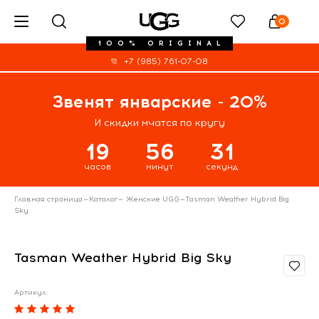
0
100% ORIGINAL
+7 (985) 761-07-08
Звенят январские - 20%
И скидки мчатся по кругу
19
56
31
часов
минут
секунд
Главная страница
—
Каталог
—
Женские UGG
—
Tasman Weather Hybrid Big
Sky
Tasman Weather Hybrid Big Sky
Артикул: