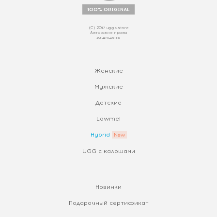
100% ORIGINAL
(С) 2017 uggs.store
Авторские права
защищены
Женские
Мужские
Детские
Lowmel
Hybrid
UGG с калошами
Новинки
Подарочный сертификат