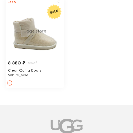
-36%
8 880 ₽
13690 ₽
Clear Quilty Boots
White_sale