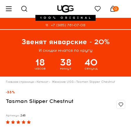
0
100% ORIGINAL
+7 (985) 761-07-08
Звенят январские - 20%
И скидки мчатся по кругу
18
38
39
часов
минут
секунд
Главная страница
—
Каталог
—
Женские UGG
—
Tasman Slipper Chestnut
-33%
Tasman Slipper Chestnut
Артикул:
246