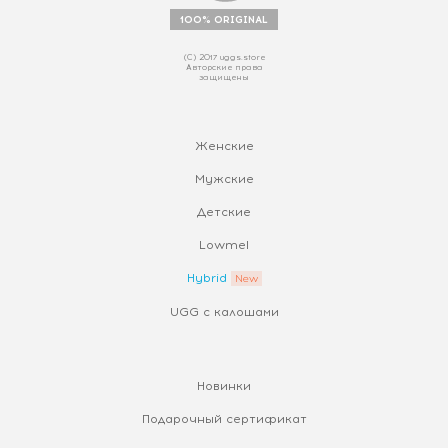
100% ORIGINAL
(С) 2017 uggs.store
Авторские права
защищены
Женские
Мужские
Детские
Lowmel
Hybrid
UGG с калошами
Новинки
Подарочный сертификат