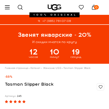
0
100% ORIGINAL
+7 (985) 761-07-08
Звенят январские - 20%
И скидки мчатся по кругу
12
10
18
часов
минут
секунд
Главная страница
—
Каталог
—
Женские UGG
—
Tasman Slipper Black
-33%
Tasman Slipper Black
Артикул:
245