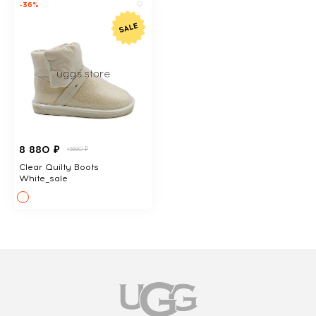
-36%
8 880 ₽
13690 ₽
Clear Quilty Boots
White_sale