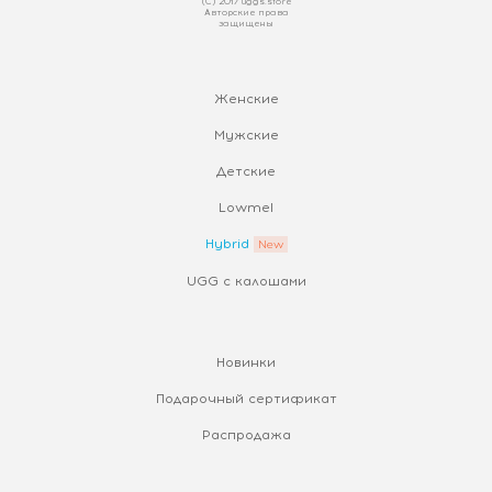
(С) 2017 uggs.store
Авторские права
защищены
Женские
Мужские
Детские
Lowmel
Hybrid
UGG с калошами
Новинки
Подарочный сертификат
Распродажа