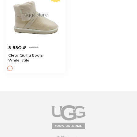
8 880 ₽
13690 ₽
Clear Quilty Boots
White_sale
100% ORIGINAL