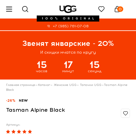
0
100% ORIGINAL
+7 (985) 761-07-08
Звенят январские - 20%
И скидки мчатся по кругу
15
17
15
часов
минут
секунд
Главная страница
—
Каталог
—
Женские UGG
—
Тапочки UGG
—
Tasman Alpine
Black
-26%
NEW
Tasman Alpine Black
Артикул: