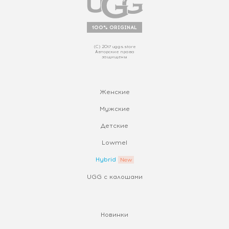
100% ORIGINAL
(С) 2017 uggs.store
Авторские права
защищены
Женские
Мужские
Детские
Lowmel
Hybrid
UGG с калошами
Новинки