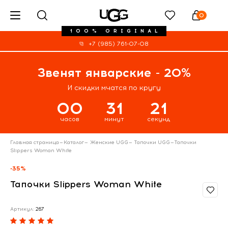
0
100% ORIGINAL
+7 (985) 761-07-08
Звенят январские - 20%
И скидки мчатся по кругу
00
31
21
часов
минут
секунд
Главная страница
—
Каталог
—
Женские UGG
—
Тапочки UGG
—
Тапочки
Slippers Woman White
-35%
Тапочки Slippers Woman White
Артикул:
267