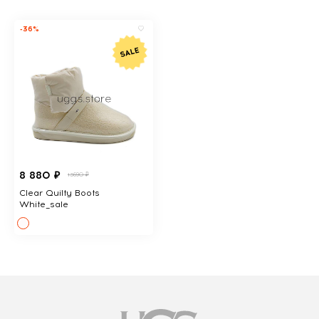
-36%
8 880 ₽
13690 ₽
Clear Quilty Boots
White_sale