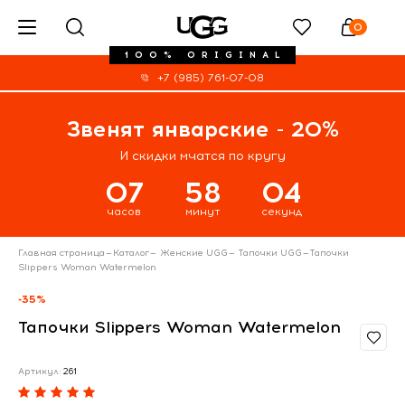
0
100% ORIGINAL
+7 (985) 761-07-08
Звенят январские - 20%
И скидки мчатся по кругу
07
58
04
часов
минут
секунд
Главная страница
—
Каталог
—
Женские UGG
—
Тапочки UGG
—
Тапочки
Slippers Woman Watermelon
-35%
Тапочки Slippers Woman Watermelon
Артикул:
261