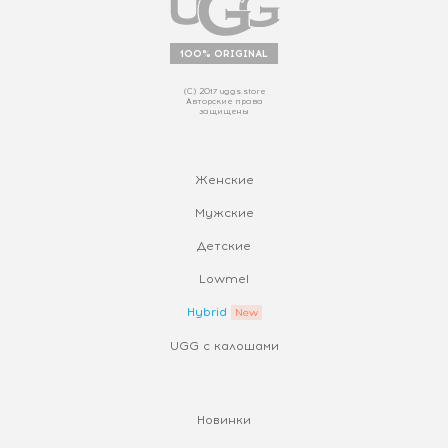
100% ORIGINAL
(С) 2017 uggs.store
Авторские права
защищены
Женские
Мужские
Детские
Lowmel
Hybrid
UGG с калошами
Новинки