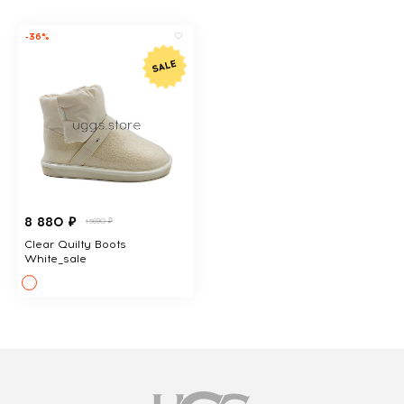
-36%
8 880 ₽
13690 ₽
Clear Quilty Boots
White_sale