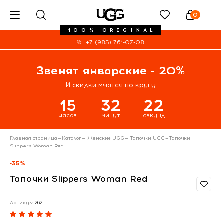
0
100% ORIGINAL
+7 (985) 761-07-08
Звенят январские - 20%
И скидки мчатся по кругу
15
32
21
часов
минут
секунд
Главная страница
—
Каталог
—
Женские UGG
—
Тапочки UGG
—
Тапочки
Slippers Woman Red
-35%
Тапочки Slippers Woman Red
Артикул:
262