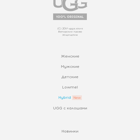
100% ORIGINAL
(С) 2017 uggs.store
Авторские права
защищены
Женские
Мужские
Детские
Lowmel
Hybrid
UGG с калошами
Новинки