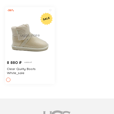
-36%
8 880 ₽
13690 ₽
Clear Quilty Boots
White_sale