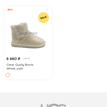
-36%
8 880 ₽
13690 ₽
Clear Quilty Boots
White_sale