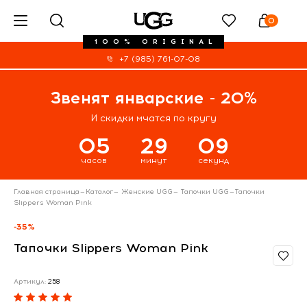
0
100% ORIGINAL
+7 (985) 761-07-08
Звенят январские - 20%
И скидки мчатся по кругу
05
29
09
часов
минут
секунд
Главная страница
—
Каталог
—
Женские UGG
—
Тапочки UGG
—
Тапочки
Slippers Woman Pink
-35%
Тапочки Slippers Woman Pink
Артикул:
258