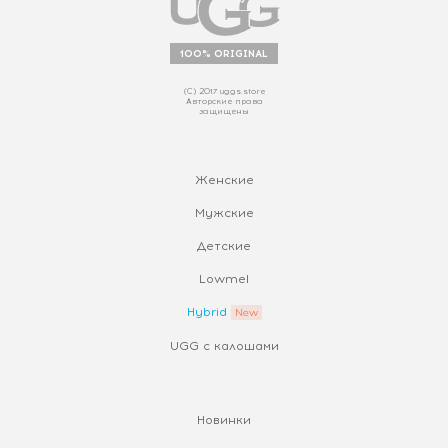
100% ORIGINAL
(С) 2017 uggs.store
Авторские права
защищены
Женские
Мужские
Детские
Lowmel
Hybrid
UGG с калошами
Новинки