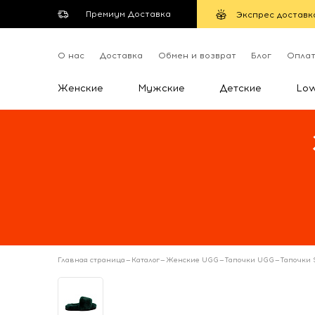
Премиум Доставка
Экспрес доставк
О нас
Доставка
Обмен и возврат
Блог
Опла
Женские
Мужские
Детские
Lo
Главная страница
—
Каталог
—
Женские UGG
—
Тапочки UGG
—
Тапочки 