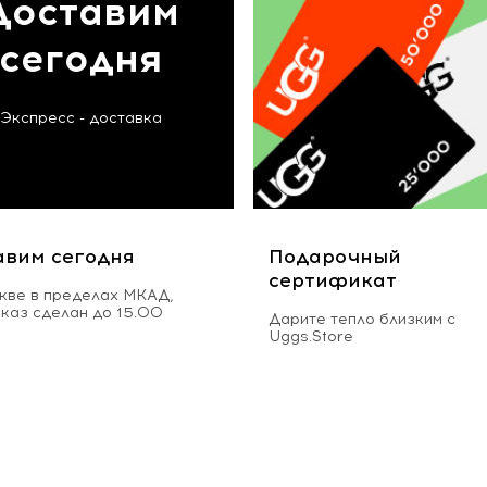
Доставим
сегодня
Экспресс - доставка
авим сегодня
Подарочный
сертификат
кве в пределах МКАД,
аказ сделан до 15.00
Дарите тепло близким с
Uggs.Store