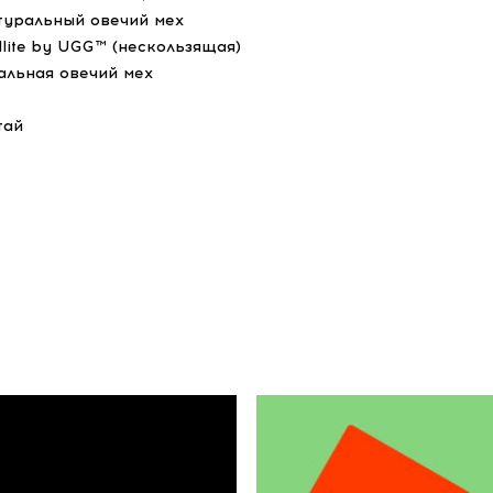
туральный овечий мех
dlite by UGG™ (нескользящая)
альная овечий мех
тай