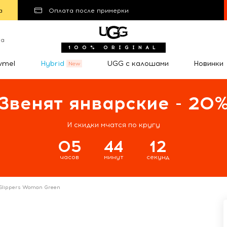
а
Оплата после примерки
та
100% ORIGINAL
wmel
Hybrid
UGG с калошами
Новинки
Звенят январские - 20
И скидки мчатся по кругу
05
44
11
часов
минут
секунд
Slippers Woman Green