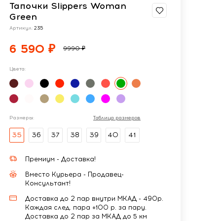
Тапочки Slippers Woman
Green
Артикул:
235
6 590 ₽
9990 ₽
Цвета:
Размеры:
Таблица размеров
35
36
37
38
39
40
41
Премиум - Доставка!
Вместо Курьера - Продавец-
Консультант!
Доставка до 2 пар внутри МКАД - 490р.
Каждая след. пара +100 р. за пару.
Доставка до 2 пар за МКАД до 5 км