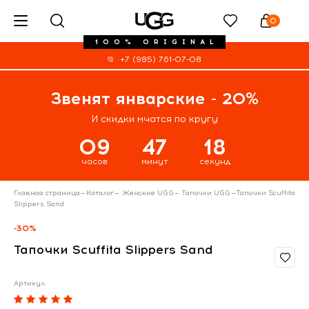
0
100% ORIGINAL
+7 (985) 761-07-08
Звенят январские - 20%
И скидки мчатся по кругу
09
47
17
часов
минут
секунд
Главная страница
—
Каталог
—
Женские UGG
—
Тапочки UGG
—
Тапочки Scuffita
Slippers Sand
-30%
Тапочки Scuffita Slippers Sand
Артикул: