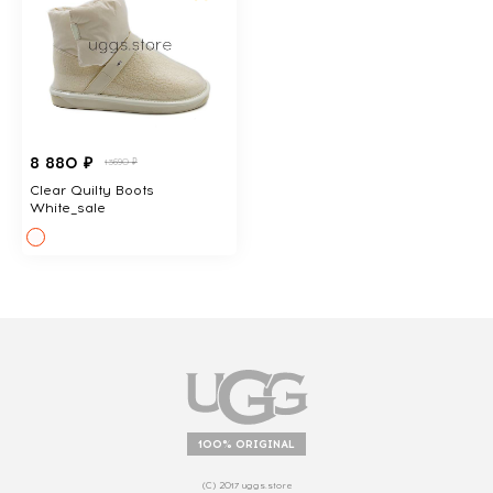
8 880 ₽
13690 ₽
Clear Quilty Boots
White_sale
100% ORIGINAL
(С) 2017 uggs.store