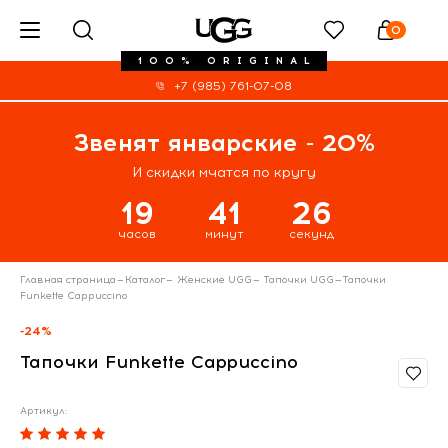
0
100% ORIGINAL
+7 (985) 761-07-08
Звенят январские - 20%
И скидки мчатся по кругу
19
41
25
часов
минут
секунд
Главная страница
—
Каталог
—
Женские UGG
—
Тапочки UGG
—
Тапочки
Funkette Cappuccino
-24%
Тапочки Funkette Cappuccino
Артикул: