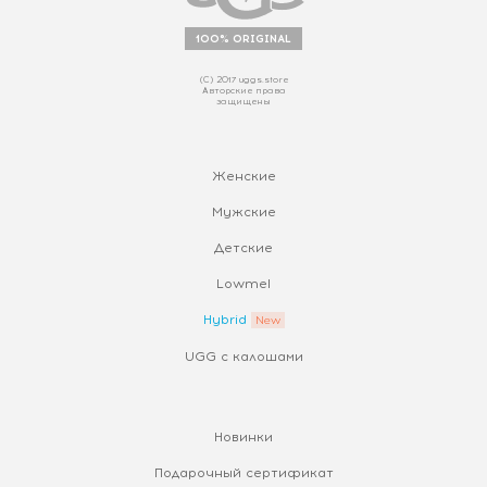
100% ORIGINAL
(С) 2017 uggs.store
Авторские права
защищены
Женские
Мужские
Детские
Lowmel
Hybrid
UGG с калошами
Новинки
Подарочный сертификат