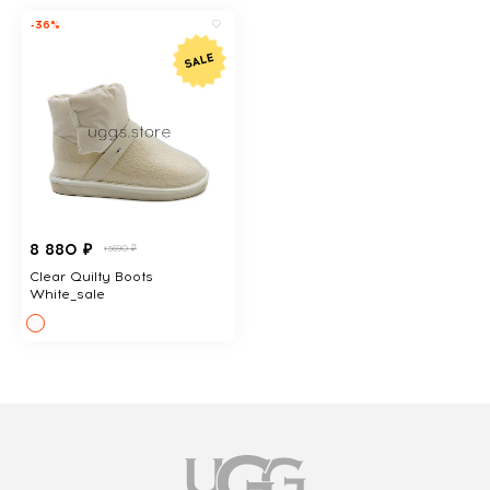
-36%
8 880 ₽
13690 ₽
Clear Quilty Boots
White_sale