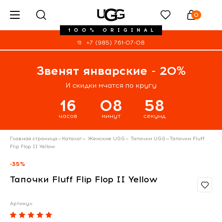
0
100% ORIGINAL
+7 (985) 761-07-08
Звенят январские - 20%
И скидки мчатся по кругу
16
08
58
часов
минут
секунд
Главная страница
—
Каталог
—
Женские UGG
—
Тапочки UGG
—
Тапочки Fluff
Flip Flop II Yellow
-35%
Тапочки Fluff Flip Flop II Yellow
Артикул: