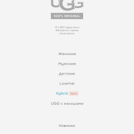
100% ORIGINAL
(С) 2017 uggs.store
Авторские права
защищены
Женские
Мужские
Детские
Lowmel
Hybrid
UGG с калошами
Новинки