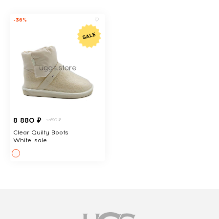
-36%
8 880 ₽
13690 ₽
Clear Quilty Boots
White_sale