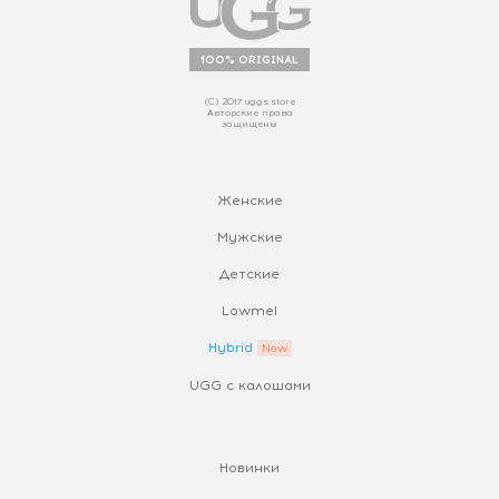
100% ORIGINAL
(С) 2017 uggs.store
Авторские права
защищены
Женские
Мужские
Детские
Lowmel
Hybrid
UGG с калошами
Новинки