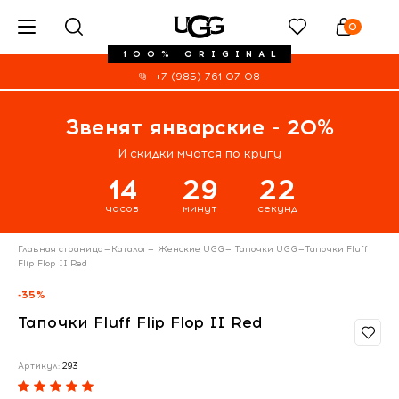
0
100% ORIGINAL
+7 (985) 761-07-08
Звенят январские - 20%
И скидки мчатся по кругу
14
29
22
часов
минут
секунд
Главная страница
—
Каталог
—
Женские UGG
—
Тапочки UGG
—
Тапочки Fluff
Flip Flop II Red
-35%
Тапочки Fluff Flip Flop II Red
Артикул:
293