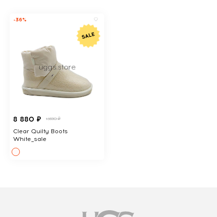
-36%
8 880 ₽
13690 ₽
Clear Quilty Boots
White_sale