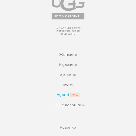
100% ORIGINAL
(С) 2017 uggs.store
Авторские права
защищены
Женские
Мужские
Детские
Lowmel
Hybrid
UGG с калошами
Новинки