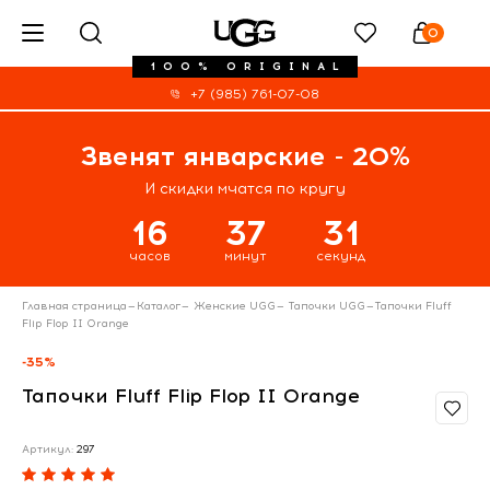
0
100% ORIGINAL
+7 (985) 761-07-08
Звенят январские - 20%
И скидки мчатся по кругу
16
37
30
часов
минут
секунд
Главная страница
—
Каталог
—
Женские UGG
—
Тапочки UGG
—
Тапочки Fluff
Flip Flop II Orange
-35%
Тапочки Fluff Flip Flop II Orange
Артикул:
297