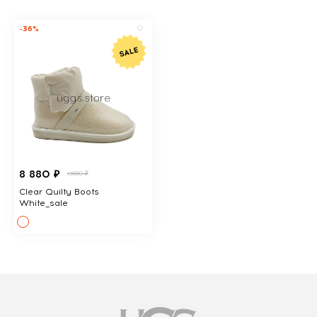
-36%
8 880 ₽
13690 ₽
Clear Quilty Boots
White_sale