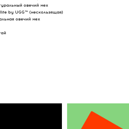
туральный овечий мех
dlite by UGG™ (нескользящая)
альная овечий мех
тай