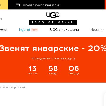
а
Оплата после примерки
та
100% ORIGINAL
wmel
Hybrid
UGG с калошами
Новинки
Звенят январские - 20
И скидки мчатся по кругу
13
58
06
часов
минут
секунд
luff Flip Flop II Bordo