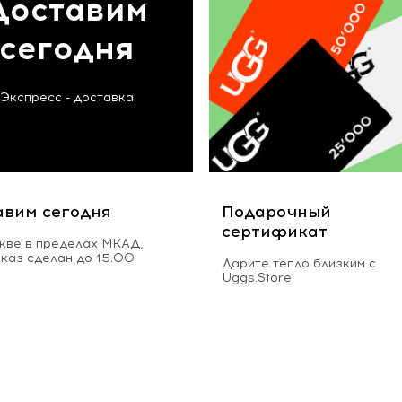
Доставим
сегодня
Экспресс - доставка
авим сегодня
Подарочный
сертификат
кве в пределах МКАД,
аказ сделан до 15.00
Дарите тепло близким с
Uggs.Store