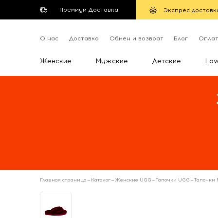
Премиум Доставка
Экспрес доставк
О нас
Доставка
Обмен и возврат
Блог
Опла
Женские
Мужские
Детские
Lo
Главная страница
—
Каталог
—
Женские UGG
—
Тапочки UGG
—
Тапочки F