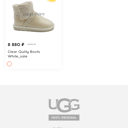
8 880 ₽
13690 ₽
Clear Quilty Boots
White_sale
100% ORIGINAL