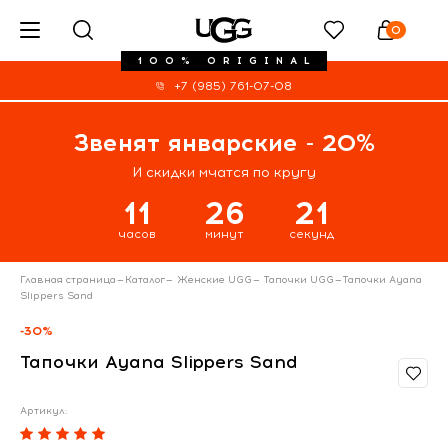
0
100% ORIGINAL
+7 (985) 761-07-08
Звенят январские - 20%
И скидки мчатся по кругу
11
26
21
часов
минут
секунд
Главная страница
—
Каталог
—
Женские UGG
—
Тапочки UGG
—
Тапочки Ayana
Slippers Sand
-30%
Тапочки Ayana Slippers Sand
Артикул: