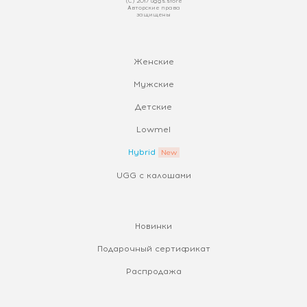
(С) 2017 uggs.store
Авторские права
защищены
Женские
Мужские
Детские
Lowmel
Hybrid
UGG с калошами
Новинки
Подарочный сертификат
Распродажа