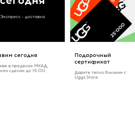
сегодня
Экспресс - доставка
авим сегодня
Подарочный
сертификат
кве в пределах МКАД,
аказ сделан до 15.00
Дарите тепло близким с
Uggs.Store