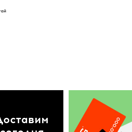
тай
Доставим