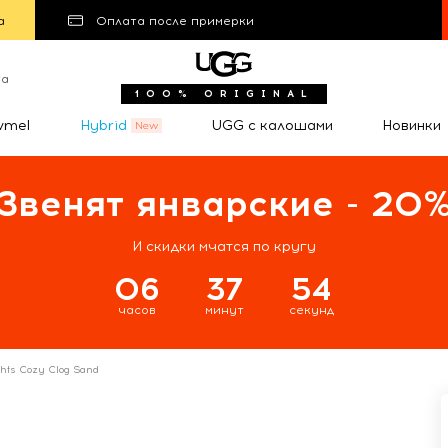
а
Оплата после примерки
та
100% ORIGINAL
wmel
Hybrid
UGG с калошами
Новинки
Звенят январские - 20
И скидки мчатся по кругу
06
37
53
часов
минут
секунд
hts Cozy Clog Sand