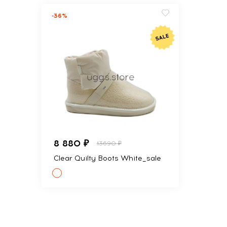
-36%
8 880 ₽
13690 ₽
Clear Quilty Boots White_sale