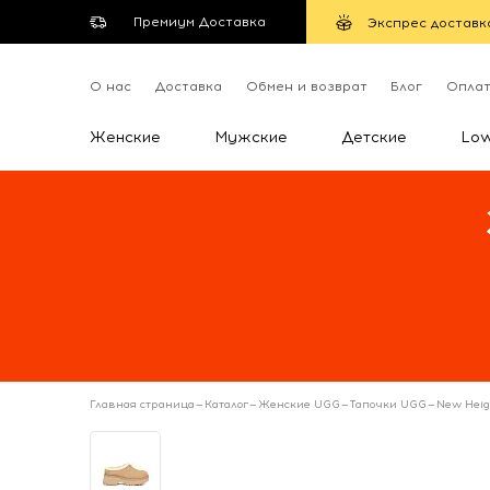
Премиум Доставка
Экспрес доставк
О нас
Доставка
Обмен и возврат
Блог
Опла
Женские
Мужские
Детские
Lo
Главная страница
—
Каталог
—
Женские UGG
—
Тапочки UGG
—
New Heig