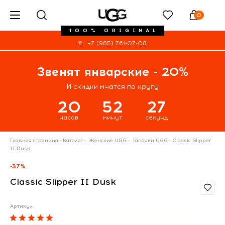
0
100% ORIGINAL
+7 (985) 761-07-08
Звенят январские - 20%
И скидки мчатся по кругу
20
52
27
часов
минут
секунд
Главная страница
—
Каталог
—
Женские UGG
—
Тапочки UGG
—
Classic Slipper
II Dusk
-37%
Classic Slipper II Dusk
Артикул: