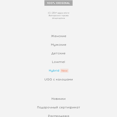
100% ORIGINAL
(С) 2017 uggs.store
Авторские права
защищены
Женские
Мужские
Детские
Lowmel
Hybrid
UGG с калошами
Новинки
Подарочный сертификат
Распродажа