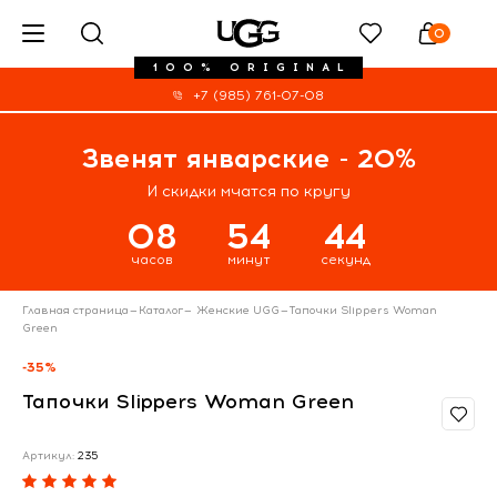
0
100% ORIGINAL
+7 (985) 761-07-08
Звенят январские - 20%
И скидки мчатся по кругу
08
54
44
часов
минут
секунд
Главная страница
—
Каталог
—
Женские UGG
—
Тапочки Slippers Woman
Green
-35%
Тапочки Slippers Woman Green
Артикул:
235