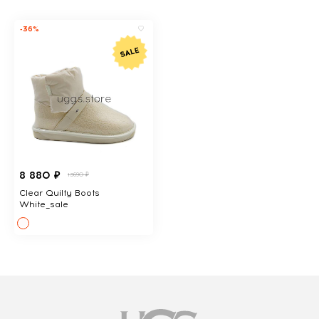
-36%
8 880 ₽
13690 ₽
Clear Quilty Boots
White_sale