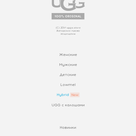
100% ORIGINAL
(С) 2017 uggs.store
Авторские права
защищены
Женские
Мужские
Детские
Lowmel
Hybrid
UGG с калошами
Новинки