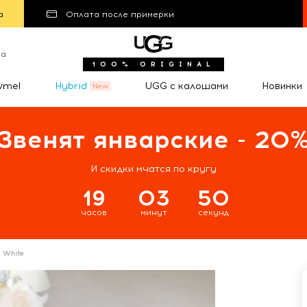
а
Оплата после примерки
та
100% ORIGINAL
wmel
Hybrid
UGG с калошами
Новинки
Звенят январские - 20
И скидки мчатся по кругу
19
03
49
часов
минут
секунд
I White