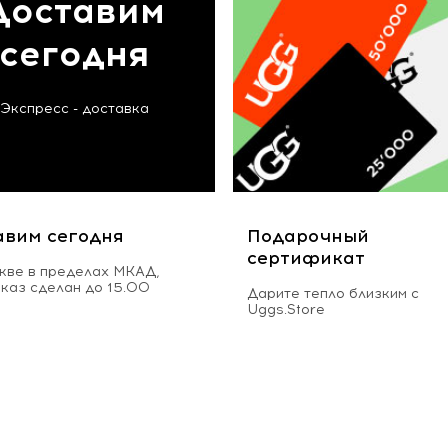
Доставим
сегодня
Экспресс - доставка
авим сегодня
Подарочный
сертификат
кве в пределах МКАД,
аказ сделан до 15.00
Дарите тепло близким с
Uggs.Store