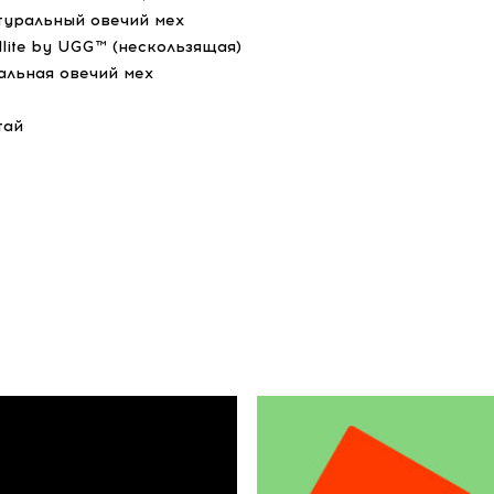
туральный овечий мех
dlite by UGG™ (нескользящая)
альная овечий мех
тай