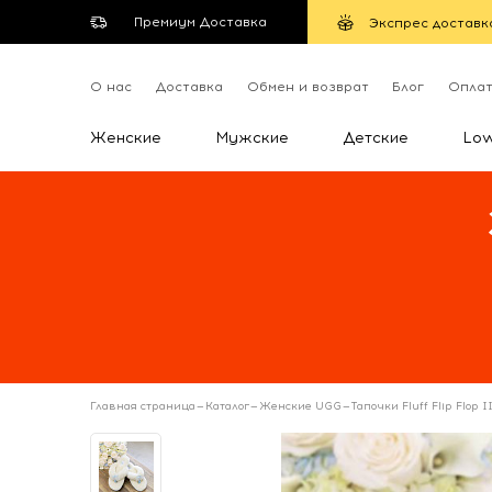
Премиум Доставка
Экспрес доставк
О нас
Доставка
Обмен и возврат
Блог
Опла
Женские
Мужские
Детские
Lo
Главная страница
—
Каталог
—
Женские UGG
—
Тапочки Fluff Flip Flop I