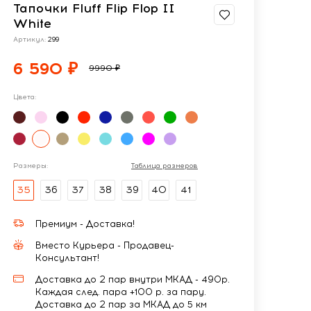
Тапочки Fluff Flip Flop II
White
Артикул:
299
6 590 ₽
9990 ₽
Цвета:
Размеры:
Таблица размеров
35
36
37
38
39
40
41
Премиум - Доставка!
Вместо Курьера - Продавец-
Консультант!
Доставка до 2 пар внутри МКАД - 490р.
Каждая след. пара +100 р. за пару.
Доставка до 2 пар за МКАД до 5 км