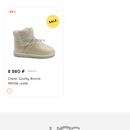
-36%
8 880 ₽
13690 ₽
Clear Quilty Boots
White_sale