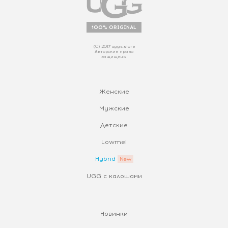
100% ORIGINAL
(С) 2017 uggs.store
Авторские права
защищены
Женские
Мужские
Детские
Lowmel
Hybrid
UGG с калошами
Новинки