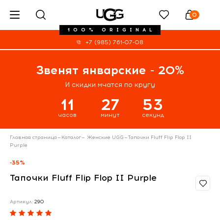
0
100% ORIGINAL
+7 (985) 761-07-08
Звенят январские - 20%
И скидки мчатся по кругу
11
27
53
часов
минут
секунд
Главная страница
—
Каталог
—
Женские UGG
—
Тапочки Fluff Flip Flop II
Purple
-35%
Тапочки Fluff Flip Flop II Purple
Артикул:
290