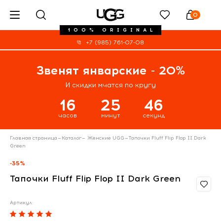
0
100% ORIGINAL
+7 (985) 761-07-08
Звенят январские - 20%
И скидки мчатся по кругу
16
25
46
часов
минут
секунд
Главная страница
—
Каталог
—
Женские UGG
—
Тапочки Fluff Flip Flop II Dark
Green
-35%
Тапочки Fluff Flip Flop II Dark Green
Артикул: