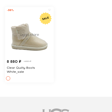
-36%
8 880 ₽
13690 ₽
Clear Quilty Boots
White_sale