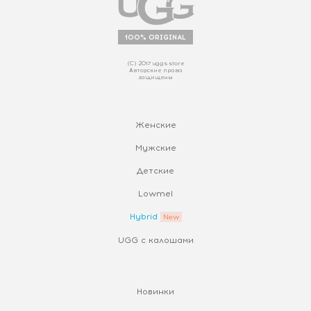
100% ORIGINAL
(С) 2017 uggs.store
Авторские права
защищены
Женские
Мужские
Детские
Lowmel
Hybrid
UGG с калошами
Новинки