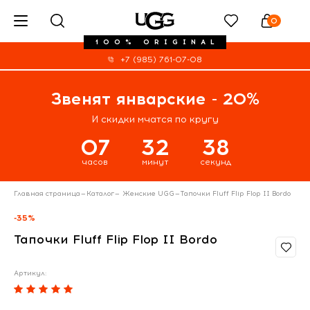
0
100% ORIGINAL
+7 (985) 761-07-08
Звенят январские - 20%
И скидки мчатся по кругу
07
32
37
часов
минут
секунд
Главная страница
—
Каталог
—
Женские UGG
—
Тапочки Fluff Flip Flop II Bordo
-35%
Тапочки Fluff Flip Flop II Bordo
Артикул: