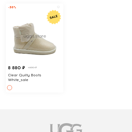
-36%
8 880 ₽
13690 ₽
Clear Quilty Boots
White_sale