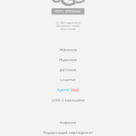
100% ORIGINAL
(С) 2017 uggs.store
Авторские права
защищены
Женские
Мужские
Детские
Lowmel
Hybrid
UGG с калошами
Новинки
Подарочный сертификат