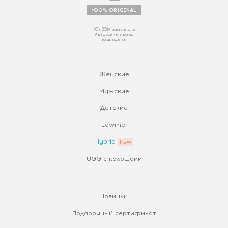
100% ORIGINAL
(С) 2017 uggs.store
Авторские права
защищены
Женские
Мужские
Детские
Lowmel
Hybrid
UGG с калошами
Новинки
Подарочный сертификат