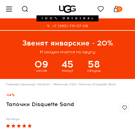
0
100% ORIGINAL
+7 (985) 761-07-08
Звенят январские - 20%
И скидки мчатся по кругу
09
45
58
часов
минут
секунд
Главная страница
—
Каталог
—
Женские UGG
—
Тапочки Disquette Sand
-14%
Тапочки Disquette Sand
Артикул: