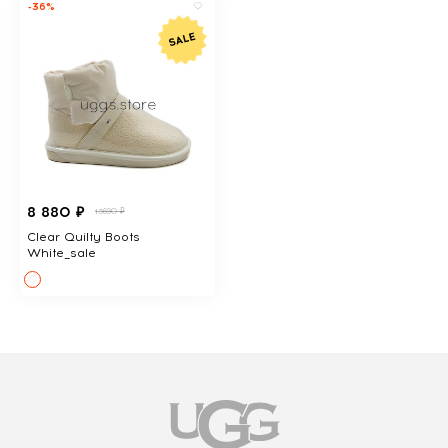
-36%
8 880 ₽
13690 ₽
Clear Quilty Boots
White_sale