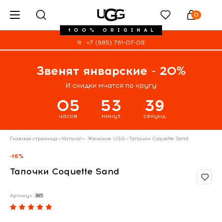
0
100% ORIGINAL
+7 (985) 761-07-08
Звенят январские - 20%
И скидки мчатся по кругу
05
53
39
часов
минут
секунд
Главная страница
—
Каталог
—
Женские UGG
—
Тапочки Coquette Sand
-16%
Тапочки Coquette Sand
Артикул:
385