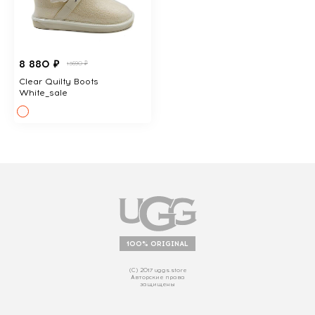
8 880 ₽
13690 ₽
Clear Quilty Boots
White_sale
100% ORIGINAL
(С) 2017 uggs.store
Авторские права
защищены